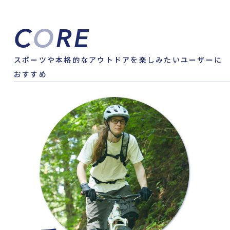
C
O
RE