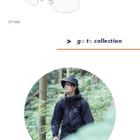
CP-006
g
o
t
o
collection