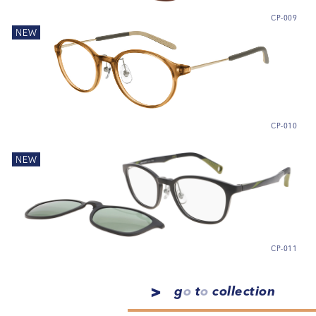
CP-009
CP-010
CP-011
g
o
t
o
collection