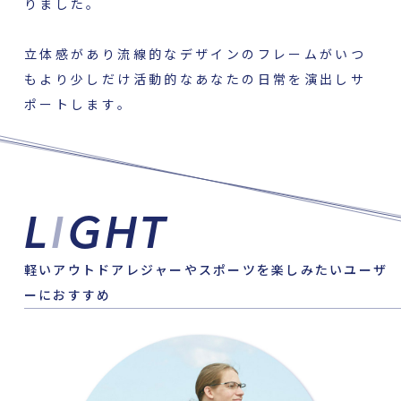
L
I
GHT