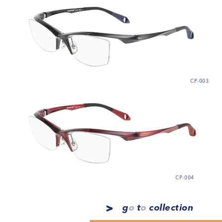
CP-003
CP-004
g
o
t
o
collection